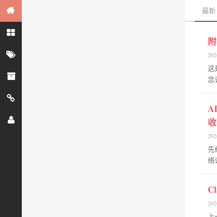
最新
附
202
这
念
A
收
202
先
络训
C
202
上