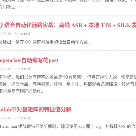
专门补上...
Q 语音自动化链路实战：离线 ASR + 本地 TTS + SILK 
6-02-16
9 min read
文给出一条在 QQ 通道可落地的语音自动化方案...
openclaw自动编写的post
6-02-15
2 min read
多时候，我们以为写博客的难点是“没有灵感”，但真正拦住人的，常常是
图片、提交仓库、等待部署，任何一步卡住，热情就会迅速降温。技术写
那些重复而琐碎的动作...
atlab中对复矩阵的特征值分解
9-08-17
1 min read
Hermitian 矩阵做特征值分解时，建议使用 svd 而非 eig，并解释 U/S 的含义