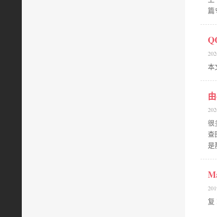
篇
Q
202
本
由
202
很
查
是
M
201
复 